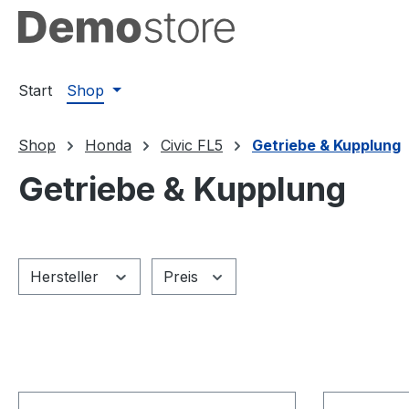
m Hauptinhalt springen
Zur Suche springen
Zur Hauptnavigation springen
Start
Shop
Shop
Honda
Civic FL5
Getriebe & Kupplung
Getriebe & Kupplung
Hersteller
Preis