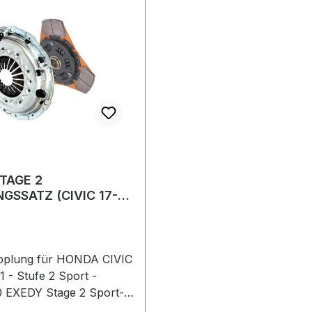
TAGE 2
GSSATZ (CIVIC 17-21
E R TURBO FK8)
pplung für HONDA CIVIC
 - Stufe 2 Sport -
rt-
kits wurden entwickelt,