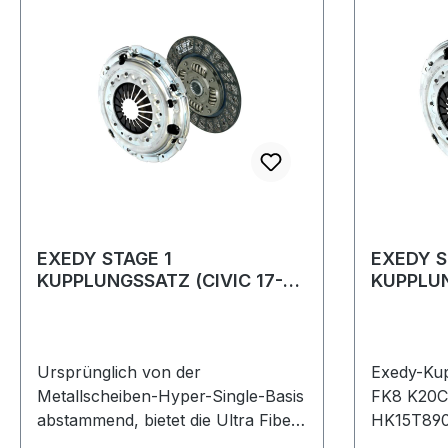
EXEDY STAGE 1
EXEDY S
KUPPLUNGSSATZ (CIVIC 17-21
KUPPLUN
2.0 TYPE R TURBO FK8)
2.0 TYP
Ursprünglich von der
Exedy-Ku
Metallscheiben-Hyper-Single-Basis
FK8 K20C1
abstammend, bietet die Ultra Fiber
HK15T890 EXEDY Stage 2 Spo
Disc die Eigenschaft eines leichten
Kupplungs