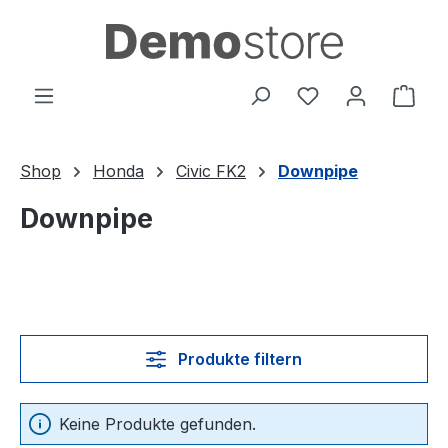
Zum Hauptinhalt springen
Du hast 0 Produ
Ware
Shop
Honda
Civic FK2
Downpipe
Downpipe
Produkte filtern
Keine Produkte gefunden.